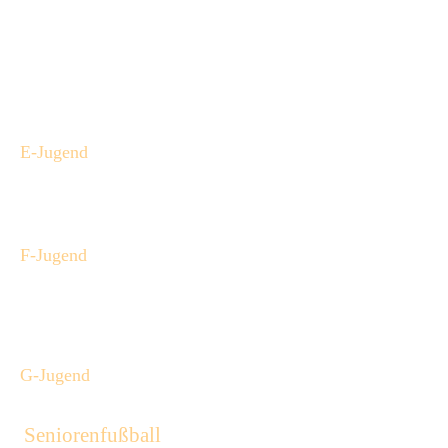
Stefan Schoon - 0177 3514078
Florian Lang - 0172 6499649
Stefan Schüür - 0151 40068682
E-Jugend
Stefan Schoon
0177 3514078
F-Jugend
Marleen Siebelds - 0170 8258143
Michelle Albers - 0151 56563015
Wiebke Hand - 0160 99303299
G-Jugend
Seniorenfußball