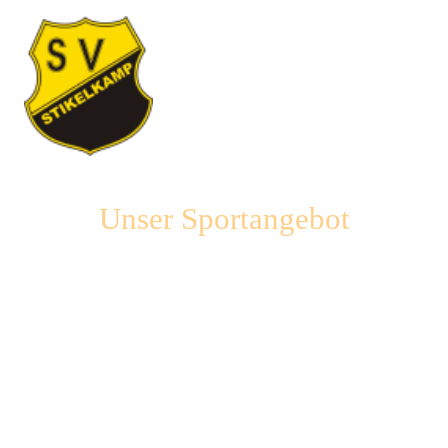
Unser Sportangebot
Unser Verein bietet eine Vielzahl von Sportarten für alle
Altersgruppen und Interessen an.
Von Body Fit & Fun, Bogenschießen und Geräteturnen bis hin zu
Karate, Leichtathletik und verschiedenen Fußballmannschaften – bei
uns findet jeder die passende Sportart.
Zusätzlich bieten wir spezielle Programme wie Eltern-Kind-Turnen,
Frauen Fitness und Ü60-Sport an.