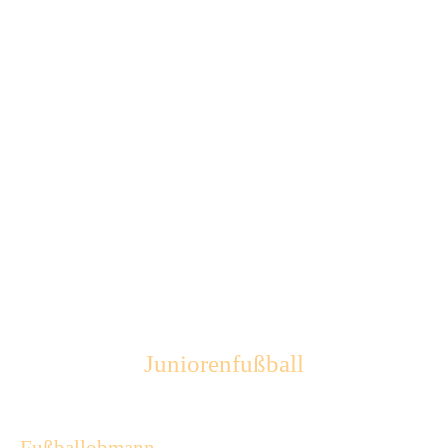
Ü 60
Erwin Zimmermann
04946 274
Volleyball
Erwin Wilken
04954 942828
Geräteturnen
Natascha Taubert-Focken
04946 917552
Kobudo
Heinz Tessner
0176 30385898
Juniorenfußball
Torsten Focken
04946 917552