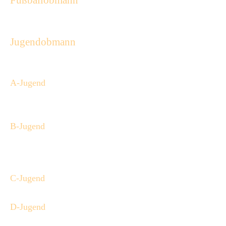
Fußballobmann
Eike Brahms
eike.brahms@ewetel.net
Jugendobmann
Torsten Focken
04946 917552
A-Jugend
Für die Saison 25/26 .wurde leider keine Mannschaft gemeldet.
B-Jugend
Torsten Focken
04946 917552
C-Jugend
D-Jugend
David Rother